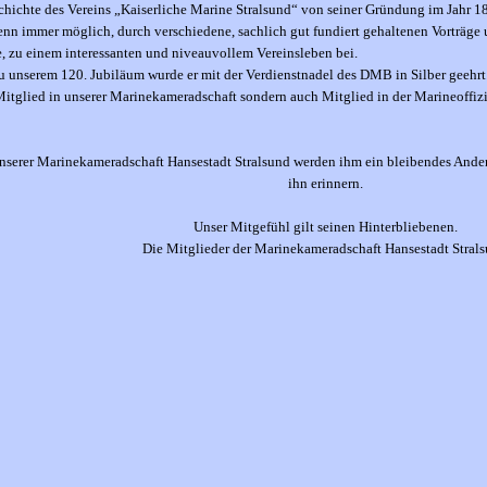
chichte des Vereins „Kaiserliche Marine Stralsund“ von seiner Gründung im Jahr 1
enn immer möglich, durch verschiedene, sachlich gut fundiert gehaltenen Vorträge 
, zu einem interessanten und niveauvollem Vereinsleben bei.
 unserem 120. Jubiläum wurde er mit der Verdienstnadel des DMB in Silber geehrt
Mitglied in unserer Marinekameradschaft sondern auch Mitglied in der Marineoffiz
unserer Marinekameradschaft Hansestadt Stralsund werden ihm ein bleibendes And
ihn erinnern.
Unser Mitgefühl gilt seinen Hinterbliebenen.
Die Mitglieder der Marinekameradschaft Hansestadt Stral